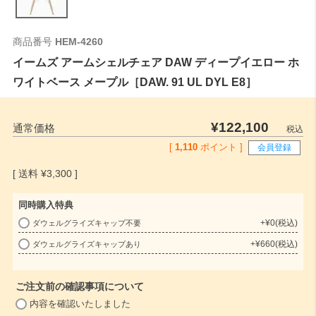
商品番号
HEM-4260
イームズ アームシェルチェア DAW ディープイエロー ホ
ワイトベース メープル［DAW. 91 UL DYL E8］
¥
122,100
通常価格
税込
[
1,110
ポイント ]
会員登録
¥
3,300
同時購入特典
+
¥
0
税込
ダウェルグライズキャップ不要
(
+
¥
660
税込
ダウェルグライズキャップあり
必
須
)
ご注文前の確認事項について
(
内容を確認いたしました
必