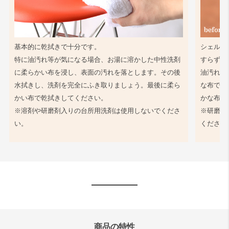
基本的に乾拭きで十分です。
シェル同
特に油汚れ等が気になる場合、お湯に溶かした中性洗剤
すらず、
に柔らかい布を浸し、表面の汚れを落とします。その後
油汚れ等
水拭きし、洗剤を完全にふき取りましょう。最後に柔ら
な布で軽
かい布で乾拭きしてください。
かな布で
※溶剤や研磨剤入りの台所用洗剤は使用しないでくださ
※研磨剤
い。
ください
商品の特性