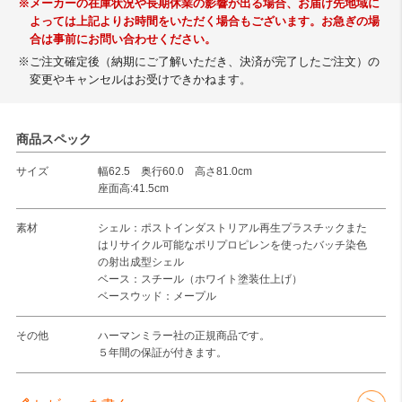
※メーカーの在庫状況や長期休業の影響が出る場合、お届け先地域に
よっては上記よりお時間をいただく場合もございます。お急ぎの場
合は事前にお問い合わせください。
※ご注文確定後（納期にご了解いただき、決済が完了したご注文）の
変更やキャンセルはお受けできかねます。
商品スペック
サイズ
幅62.5 奥行60.0 高さ81.0cm
座面高:41.5cm
素材
シェル：ポストインダストリアル再生プラスチックまた
はリサイクル可能なポリプロピレンを使ったバッチ染色
の射出成型シェル
ベース：スチール（ホワイト塗装仕上げ）
ベースウッド：メープル
その他
ハーマンミラー社の正規商品です。
５年間の保証が付きます。