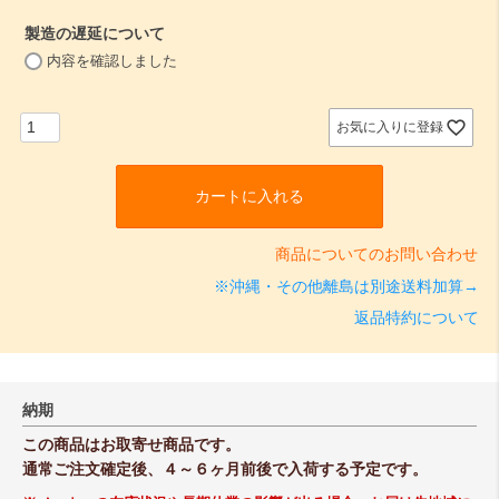
須
製造の遅延について
)
(
内容を確認しました
必
須
)
お気に入りに登録
カートに入れる
商品についてのお問い合わせ
※沖縄・その他離島は別途送料加算→
返品特約について
納期
この商品はお取寄せ商品です。
通常ご注文確定後、４～６ヶ月前後で入荷する予定です。