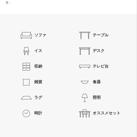
す。
ソファ
テーブル
イス
デスク
収納
テレビ台
雑貨
食器
ラグ
照明
時計
オススメセット