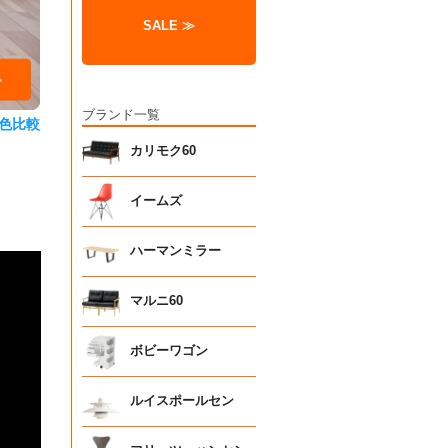
SALE ≫
ブランド一覧
色比較
カリモク60
イームズ
ハーマンミラー
マルニ60
ボビーワゴン
ルイスポールセン