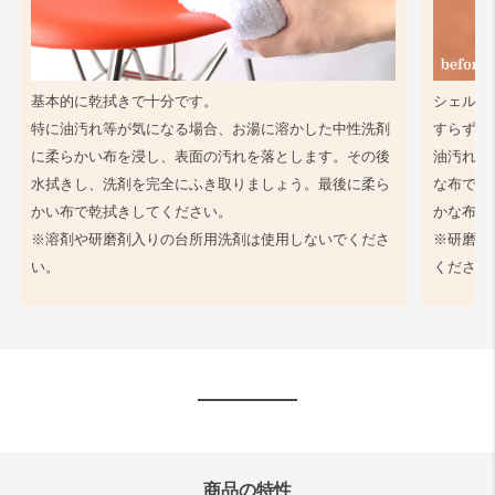
基本的に乾拭きで十分です。
シェル同
特に油汚れ等が気になる場合、お湯に溶かした中性洗剤
すらず、
に柔らかい布を浸し、表面の汚れを落とします。その後
油汚れ等
水拭きし、洗剤を完全にふき取りましょう。最後に柔ら
な布で軽
かい布で乾拭きしてください。
かな布で
※溶剤や研磨剤入りの台所用洗剤は使用しないでくださ
※研磨剤
い。
ください
商品の特性