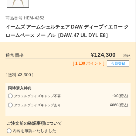
商品番号
HEM-4252
イームズ アームシェルチェア DAW ディープイエロー ク
ロームベース メープル［DAW. 47 UL DYL E8］
¥
124,300
通常価格
税込
[
1,130
ポイント ]
会員登録
¥
3,300
同時購入特典
+
¥
0
税込
ダウェルグライズキャップ不要
(
+
¥
660
税込
ダウェルグライズキャップあり
必
須
)
ご注文前の確認事項について
(
内容を確認いたしました
必