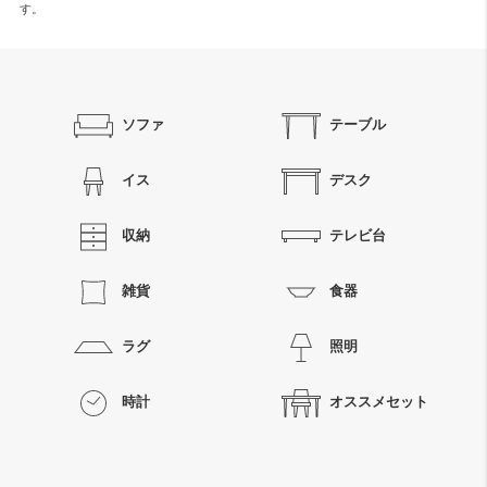
す。
ソファ
テーブル
イス
デスク
収納
テレビ台
雑貨
食器
ラグ
照明
時計
オススメセット