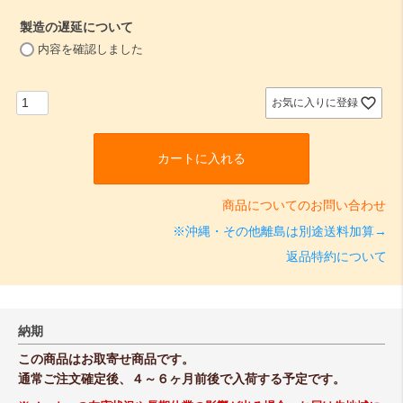
須
製造の遅延について
)
(
内容を確認しました
必
須
)
お気に入りに登録
カートに入れる
商品についてのお問い合わせ
※沖縄・その他離島は別途送料加算→
返品特約について
納期
この商品はお取寄せ商品です。
通常ご注文確定後、４～６ヶ月前後で入荷する予定です。