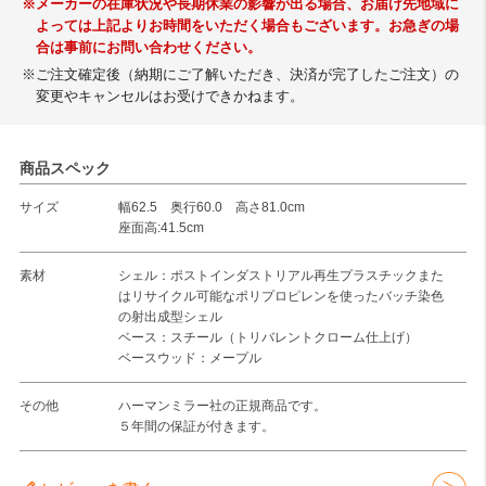
※メーカーの在庫状況や長期休業の影響が出る場合、お届け先地域に
よっては上記よりお時間をいただく場合もございます。お急ぎの場
合は事前にお問い合わせください。
※ご注文確定後（納期にご了解いただき、決済が完了したご注文）の
変更やキャンセルはお受けできかねます。
商品スペック
サイズ
幅62.5 奥行60.0 高さ81.0cm
座面高:41.5cm
素材
シェル：ポストインダストリアル再生プラスチックまた
はリサイクル可能なポリプロピレンを使ったバッチ染色
の射出成型シェル
ベース：スチール（トリバレントクローム仕上げ）
ベースウッド：メープル
その他
ハーマンミラー社の正規商品です。
５年間の保証が付きます。