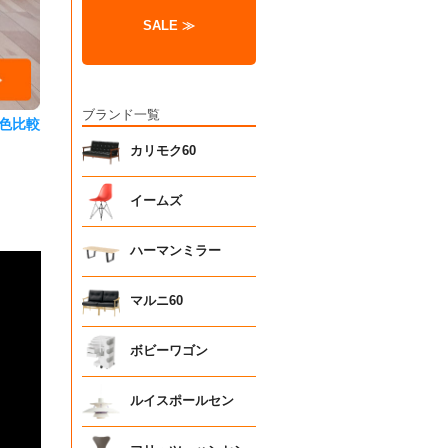
SALE ≫
ブランド一覧
色比較
カリモク60
イームズ
ハーマンミラー
マルニ60
ボビーワゴン
ルイスポールセン