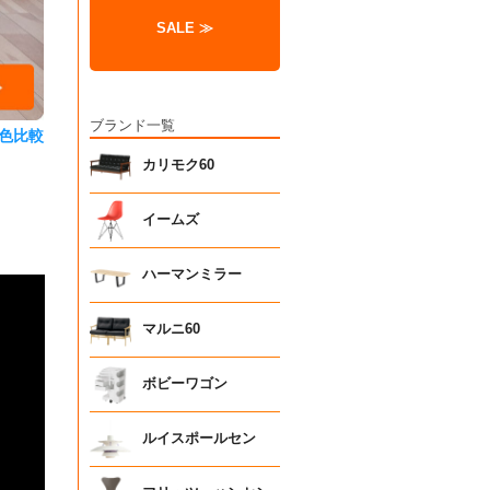
SALE ≫
ブランド一覧
色比較
カリモク60
イームズ
ハーマンミラー
マルニ60
ボビーワゴン
ルイスポールセン