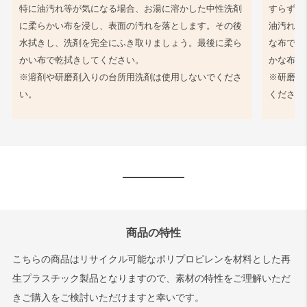
特に油汚れ等が気になる場合、お湯に溶かした中性洗剤
すらず、
に柔らかい布を浸し、表面の汚れを落とします。その後
油汚れ等
水拭きし、洗剤を完全にふき取りましょう。最後に柔ら
な布で軽
かい布で乾拭きしてください。
かな布で
※溶剤や研磨剤入りの台所用洗剤は使用しないでくださ
※研磨剤
い。
ください
商品の特性
こちらの商品はリサイクル可能なポリプロピレンを材料とした再
生プラスチック製品となりますので、素材の特性をご理解いただ
きご購入をご検討いただけますと幸いです。