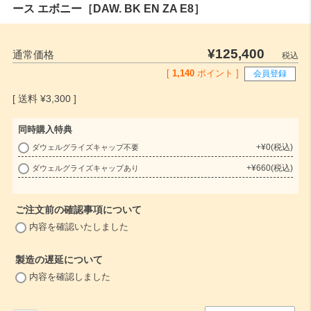
ース エボニー［DAW. BK EN ZA E8］
¥
125,400
通常価格
税込
[
1,140
ポイント ]
会員登録
¥
3,300
同時購入特典
+
¥
0
税込
ダウェルグライズキャップ不要
(
+
¥
660
税込
ダウェルグライズキャップあり
必
須
)
ご注文前の確認事項について
(
内容を確認いたしました
必
須
製造の遅延について
)
(
内容を確認しました
必
須