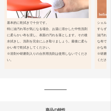
基本的に乾拭きで十分です。
シェル同
特に油汚れ等が気になる場合、お湯に溶かした中性洗剤
すらず、
に柔らかい布を浸し、表面の汚れを落とします。その後
油汚れ等
水拭きし、洗剤を完全にふき取りましょう。最後に柔ら
な布で軽
かい布で乾拭きしてください。
かな布で
※溶剤や研磨剤入りの台所用洗剤は使用しないでくださ
※研磨剤
い。
ください
商品の特性