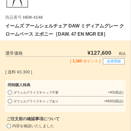
商品番号
HEM-4148
イームズ アームシェルチェア DAW ミディアムグレー ク
ロームベース エボニー［DAW. 47 EN MGR E8］
¥
127,600
通常価格
税込
[
1,160
ポイント ]
会員登録
¥
3,300
同時購入特典
+
¥
0
税込
ダウェルグライズキャップ不要
(
+
¥
660
税込
ダウェルグライズキャップあり
必
須
)
ご注文前の確認事項について
(
内容を確認いたしました
必