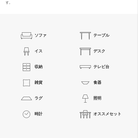
す。
ソファ
テーブル
イス
デスク
収納
テレビ台
雑貨
食器
ラグ
照明
時計
オススメセット