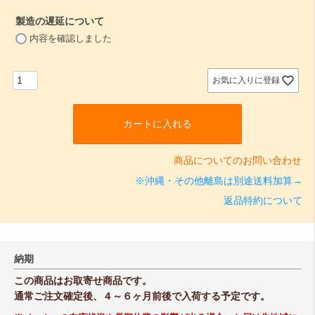
須
製造の遅延について
)
(
内容を確認しました
必
須
)
お気に入りに登録
カートに入れる
商品についてのお問い合わせ
※沖縄・その他離島は別途送料加算→
返品特約について
納期
この商品はお取寄せ商品です。
通常ご注文確定後、４～６ヶ月前後で入荷する予定です。