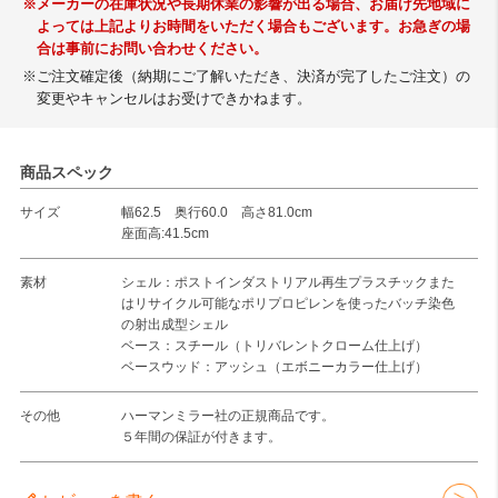
※メーカーの在庫状況や長期休業の影響が出る場合、お届け先地域に
よっては上記よりお時間をいただく場合もございます。お急ぎの場
合は事前にお問い合わせください。
※ご注文確定後（納期にご了解いただき、決済が完了したご注文）の
変更やキャンセルはお受けできかねます。
商品スペック
サイズ
幅62.5 奥行60.0 高さ81.0cm
座面高:41.5cm
素材
シェル：ポストインダストリアル再生プラスチックまた
はリサイクル可能なポリプロピレンを使ったバッチ染色
の射出成型シェル
ベース：スチール（トリバレントクローム仕上げ）
ベースウッド：アッシュ（エボニーカラー仕上げ）
その他
ハーマンミラー社の正規商品です。
５年間の保証が付きます。