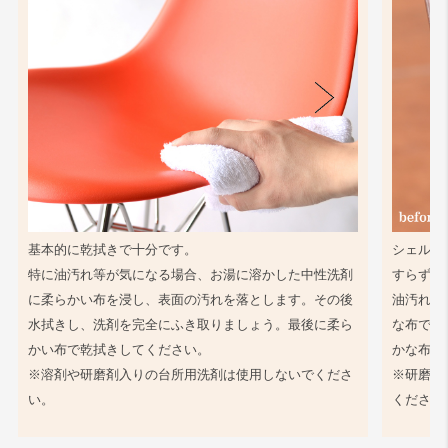
基本的に乾拭きで十分です。
シェル同
特に油汚れ等が気になる場合、お湯に溶かした中性洗剤
すらず、
に柔らかい布を浸し、表面の汚れを落とします。その後
油汚れ等
水拭きし、洗剤を完全にふき取りましょう。最後に柔ら
な布で軽
かい布で乾拭きしてください。
かな布で
※溶剤や研磨剤入りの台所用洗剤は使用しないでくださ
※研磨剤
い。
ください