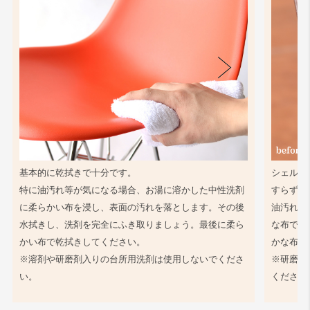
基本的に乾拭きで十分です。
シェル同
特に油汚れ等が気になる場合、お湯に溶かした中性洗剤
すらず、
に柔らかい布を浸し、表面の汚れを落とします。その後
油汚れ等
水拭きし、洗剤を完全にふき取りましょう。最後に柔ら
な布で軽
かい布で乾拭きしてください。
かな布で
※溶剤や研磨剤入りの台所用洗剤は使用しないでくださ
※研磨剤
い。
ください