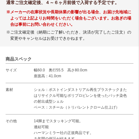
通常ご注文確定後、４～６ヶ月前後で入荷する予定です。
※メーカーの在庫状況や長期休業の影響が出る場合、お届け先地域に
よっては上記よりお時間をいただく場合もございます。お急ぎの場
合は事前にお問い合わせください。
※ご注文確定後（納期にご了解いただき、決済が完了したご注文）の
変更やキャンセルはお受けできかねます。
商品スペック
サイズ
幅60.0 奥行55.5 高さ80.0cm
座面高：41.0cm
素材
シェル：ポストインダストリアル再生プラスチックまた
はリサイクル可能なポリプロピレンを使ったバッチ染色
の射出成型シェル
ベース：スチール（トリバレントクローム仕上げ）
その他
14脚までスタッキング可能。
連結可能
ハーマンミラー社の正規商品です。
５年間の保証が付きます。