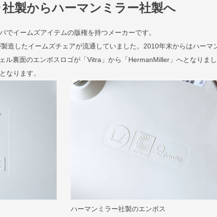
ラ社製からハーマンミラー社製へ
ロッパでイームズアイテムの版権を持つメーカーです。
が製造したイームズチェアが流通していました。2010年末からはハーマ
裏面のエンボスロゴが「Vitra」から「HermanMiller」へとなりま
規品となります。
ハーマンミラー社製のエンボス