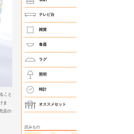
テレビ台
雑貨
食器
ラグ
照明
時計
ること
けま
オススメセット
売店の
読みもの