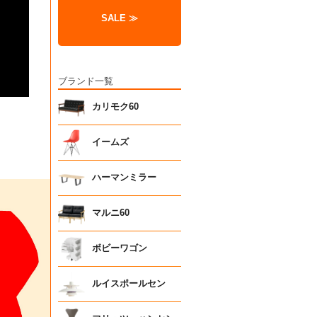
SALE ≫
ブランド一覧
カリモク60
イームズ
ハーマンミラー
マルニ60
ボビーワゴン
ルイスポールセン