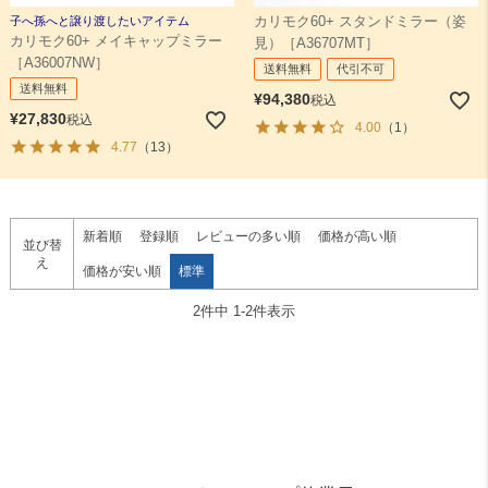
子へ孫へと譲り渡したいアイテム
カリモク60+ スタンドミラー（姿
カリモク60+ メイキャップミラー
見）［A36707MT］
検索
［A36007NW］
送料無料
代引不可
送料無料
¥
94,380
税込
¥
27,830
税込
4.00
（1）
4.77
（13）
新着順
登録順
レビューの多い順
価格が高い順
並び替
え
価格が安い順
標準
2
件中
1
-
2
件表示