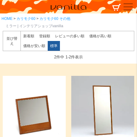
HOME
カリモク60
カリモク60 その他
ミラー | インテリアショップvanilla
新着順
登録順
レビューの多い順
価格が高い順
並び替
え
価格が安い順
標準
2
件中
1
-
2
件表示