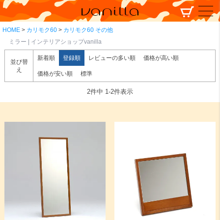
HOME
カリモク60
カリモク60 その他
ミラー | インテリアショップvanilla
新着順
登録順
レビューの多い順
価格が高い順
並び替
え
価格が安い順
標準
2
件中
1
-
2
件表示