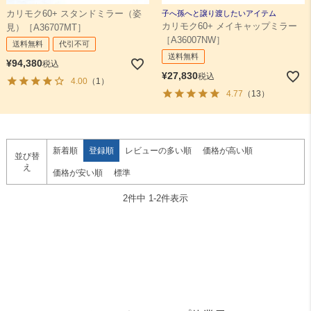
カリモク60+ スタンドミラー（姿
子へ孫へと譲り渡したいアイテム
カリモク60+ メイキャップミラー
見）［A36707MT］
検索
［A36007NW］
送料無料
代引不可
送料無料
¥
94,380
税込
¥
27,830
税込
4.00
（1）
4.77
（13）
新着順
登録順
レビューの多い順
価格が高い順
並び替
え
価格が安い順
標準
2
件中
1
-
2
件表示