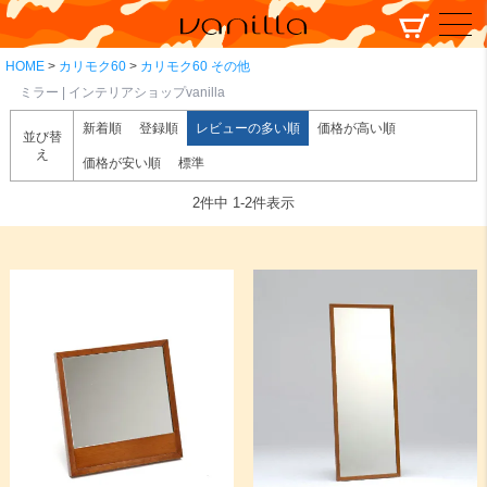
HOME
カリモク60
カリモク60 その他
ミラー | インテリアショップvanilla
新着順
登録順
レビューの多い順
価格が高い順
並び替
え
価格が安い順
標準
2
件中
1
-
2
件表示