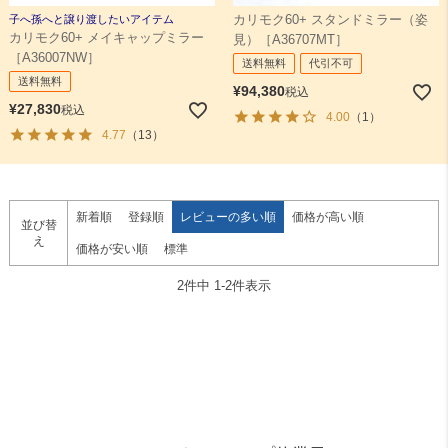
子へ孫へと譲り渡したいアイテム
カリモク60+ スタンドミラー（姿
カリモク60+ メイキャップミラー
見）［A36707MT］
検索
［A36007NW］
送料無料
代引不可
送料無料
¥
94,380
税込
¥
27,830
税込
4.00
（1）
4.77
（13）
新着順
登録順
レビューの多い順
価格が高い順
並び替
え
価格が安い順
標準
2
件中
1
-
2
件表示