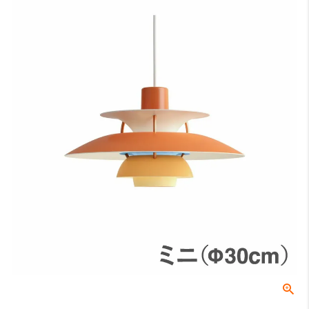
床から天井までの高さになります。
A：テーブルの高さ（床面からテーブル天板までの長さ）
床からテーブルの天板トップまでの高さになります。一般的なダイニ
ングテーブルの場合は70〜74cmが主流です。
B：テーブル天板から器具の下面（任意）
テーブル天板と器具の間の高さでこちらは任意の寸法となります。ル
イスポールセンでは、テーブル上の照度や、視界に入る照明器具が美
しく見える位置等を考慮し、60〜70cmを推奨しております。
C：受け側のボディ高さ
角型引掛シーリングやダクトレールなどの取付側のパーツの高さにな
ります。