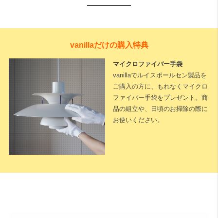
vanillaだけの購入特典
マイクロファイバー手袋
vanillaでルイスポールセン製品を
ご購入の方に、もれなくマイクロ
ファイバー手袋をプレゼント。商
品の組立や、日頃のお掃除の際に
お使いください。
下記に測定した長さなどを入力いただくと全長が算出されます。
※測定した長さは
「cm単位」
でご入力ください。
1cm単位で対応可能
です。
天井高