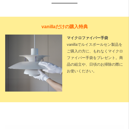
vanillaだけの購入特典
マイクロファイバー手袋
vanillaでルイスポールセン製品を
ご購入の方に、もれなくマイクロ
ファイバー手袋をプレゼント。商
品の組立や、日頃のお掃除の際に
お使いください。
下記に測定した長さなどを入力いただくと全長が算出されます。
※測定した長さは
「cm単位」
でご入力ください。
1cm単位で対応可能
です。
天井高