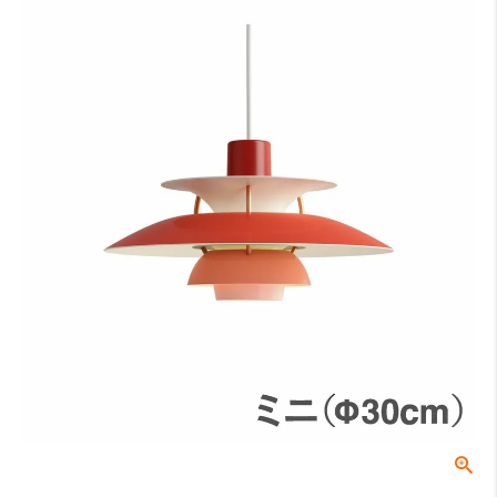
床から天井までの高さになります。
A：テーブルの高さ（床面からテーブル天板までの長さ）
床からテーブルの天板トップまでの高さになります。一般的なダイニ
ングテーブルの場合は70〜74cmが主流です。
B：テーブル天板から器具の下面（任意）
テーブル天板と器具の間の高さでこちらは任意の寸法となります。ル
イスポールセンでは、テーブル上の照度や、視界に入る照明器具が美
しく見える位置等を考慮し、60〜70cmを推奨しております。
C：受け側のボディ高さ
角型引掛シーリングやダクトレールなどの取付側のパーツの高さにな
ります。