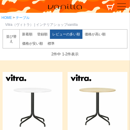
HOME
テーブル
Vitra（ヴィトラ） | インテリアショップvanilla
新着順
登録順
レビューの多い順
価格が高い順
並び替
え
価格が安い順
標準
2
件中
1
-
2
件表示