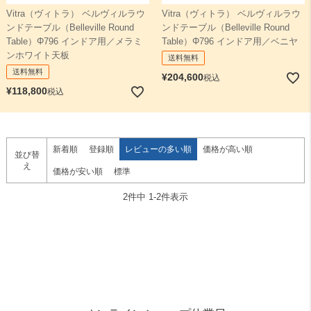
Vitra（ヴィトラ） ベルヴィルラウ
Vitra（ヴィトラ） ベルヴィルラウ
ンドテーブル（Belleville Round
ンドテーブル（Belleville Round
検索
Table）Φ796 インドア用／メラミ
Table）Φ796 インドア用／ベニヤ
ンホワイト天板
送料無料
送料無料
¥
204,600
税込
¥
118,800
税込
新着順
登録順
レビューの多い順
価格が高い順
並び替
え
価格が安い順
標準
2
件中
1
-
2
件表示