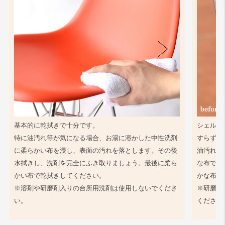
基本的に乾拭きで十分です。
シェル同
特に油汚れ等が気になる場合、お湯に溶かした中性洗剤
すらず、
に柔らかい布を浸し、表面の汚れを落とします。その後
油汚れ等
水拭きし、洗剤を完全にふき取りましょう。最後に柔ら
な布で軽
かい布で乾拭きしてください。
かな布で
※溶剤や研磨剤入りの台所用洗剤は使用しないでくださ
※研磨剤
い。
ください