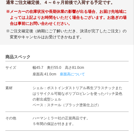
通常ご注文確定後、４～６ヶ月前後で入荷する予定です。
※メーカーの在庫状況や長期休業の影響が出る場合、お届け先地域に
よっては上記よりお時間をいただく場合もございます。お急ぎの場
合は事前にお問い合わせください。
※ご注文確定後（納期にご了解いただき、決済が完了したご注文）の
変更やキャンセルはお受けできかねます。
商品スペック
サイズ
幅45.7 奥行55.0 高さ81.0cm
座面高:41.0cm
座面高について
素材
シェル：ポストインダストリアル再生プラスチックまた
はリサイクル可能なポリプロピレンを使ったバッチ染色
の射出成型シェル
ベース：スチール（ブラック塗装仕上げ）
その他
ハーマンミラー社の正規商品です。
５年間の保証が付きます。