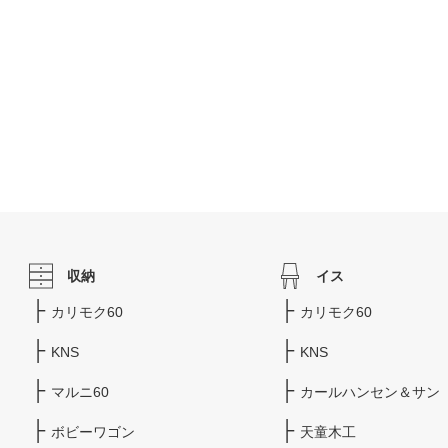
収納
イス
カリモク60
カリモク60
KNS
KNS
マルニ60
カールハンセン＆サン
ボビーワゴン
天童木工