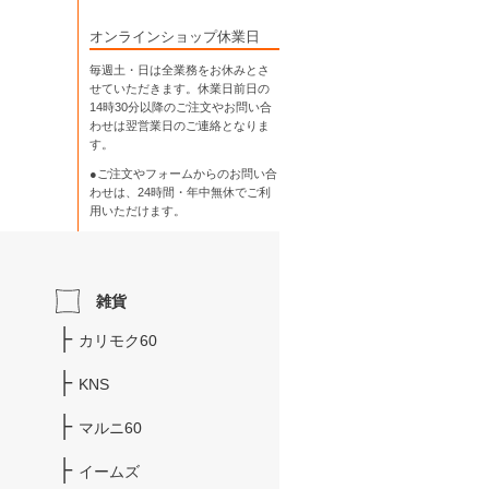
オンラインショップ休業日
毎週土・日は全業務をお休みとさ
せていただきます。休業日前日の
14時30分以降のご注文やお問い合
わせは翌営業日のご連絡となりま
す。
●ご注文やフォームからのお問い合
わせは、
24時間・年中無休
でご利
用いただけます。
雑貨
カリモク60
KNS
マルニ60
イームズ