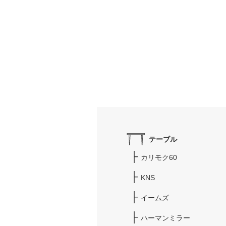
テーブル
カリモク60
KNS
イームズ
ハーマンミラー