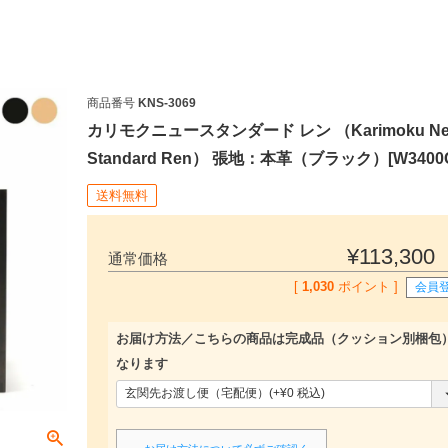
商品番号
KNS-3069
カリモクニュースタンダード レン （Karimoku N
Standard Ren） 張地：本革（ブラック）[W3400
送料無料
¥
113,300
通常価格
[
1,030
ポイント ]
会員
検索
お届け方法／こちらの商品は完成品（クッション別梱包
なります
(
必