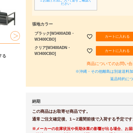
須
→お届け方法について必ずご確認く
ださい
)
張地カラー
ブラック[W3400ADB・
カートに入れる
W3400CBO]
クリア[W3400ADN・
カートに入れる
W3400CBO]
する
商品についてのお問い合
※沖縄・その他離島は別途送料
返品特約に
納期
この商品はお取寄せ商品です。
通常ご注文確定後、1～2週間前後で入荷する予定です
※メーカーの在庫状況や長期休業の影響が出る場合、お届