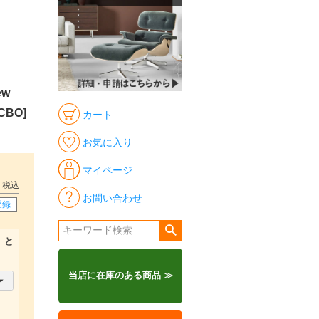
ew
CBO]
カート
お気に入り
マイページ
税込
お問い合わせ
登録
）と
当店に在庫のある商品 ≫