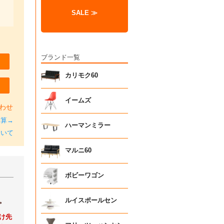
SALE ≫
ブランド一覧
カリモク60
イームズ
わせ
加算→
ハーマンミラー
ついて
マルニ60
ボビーワゴン
。
ルイスポールセン
け先