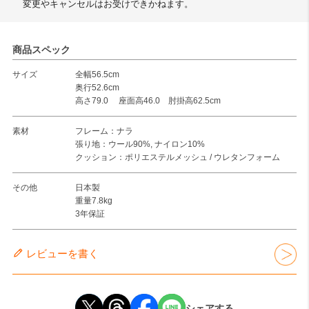
変更やキャンセルはお受けできかねます。
商品スペック
サイズ
全幅56.5cm
奥行52.6cm
高さ79.0 座面高46.0 肘掛高62.5cm
素材
フレーム：ナラ
張り地：ウール90%, ナイロン10%
クッション：ポリエステルメッシュ / ウレタンフォーム
その他
日本製
重量7.8kg
3年保証
レビューを書く
シェアする