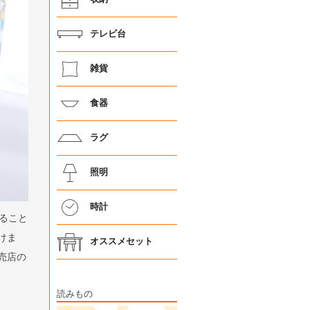
テレビ台
雑貨
食器
ラグ
照明
時計
ること
けま
オススメセット
売店の
読みもの