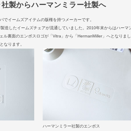
ラ社製からハーマンミラー社製へ
ロッパでイームズアイテムの版権を持つメーカーです。
が製造したイームズチェアが流通していました。2010年末からはハーマ
裏面のエンボスロゴが「Vitra」から「HermanMiller」へとなりま
規品となります。
ハーマンミラー社製のエンボス