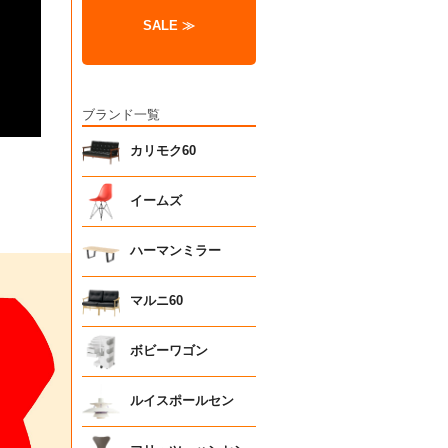
SALE ≫
ブランド一覧
カリモク60
イームズ
ハーマンミラー
マルニ60
ボビーワゴン
ルイスポールセン