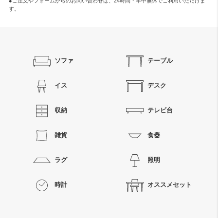
●ご注文やフォームからのお問い合わせは、
24時間・年中無休
でご利用いただけま
す。
ソファ
テーブル
イス
デスク
収納
テレビ台
雑貨
食器
ラグ
照明
時計
オススメセット