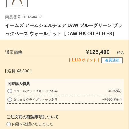
商品番号
HEM-4437
イームズ アームシェルチェア DAW ブルーグリーン ブラ
ックベース ウォールナット［DAW. BK OU BLG E8］
¥
125,400
通常価格
税込
[
1,140
ポイント ]
会員登録
¥
3,300
同時購入特典
+
¥
0
税込
ダウェルグライズキャップ不要
(
+
¥
660
税込
ダウェルグライズキャップあり
必
須
)
ご注文前の確認事項について
(
内容を確認いたしました
必