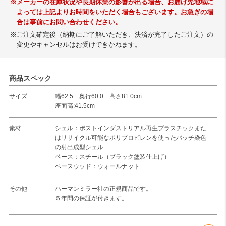
※メーカーの在庫状況や長期休業の影響が出る場合、お届け先地域に
よっては上記よりお時間をいただく場合もございます。お急ぎの場
合は事前にお問い合わせください。
※ご注文確定後（納期にご了解いただき、決済が完了したご注文）の
変更やキャンセルはお受けできかねます。
商品スペック
サイズ
幅62.5 奥行60.0 高さ81.0cm
座面高:41.5cm
素材
シェル：ポストインダストリアル再生プラスチックまた
はリサイクル可能なポリプロピレンを使ったバッチ染色
の射出成型シェル
ベース：スチール（ブラック塗装仕上げ）
ベースウッド：ウォールナット
その他
ハーマンミラー社の正規商品です。
５年間の保証が付きます。