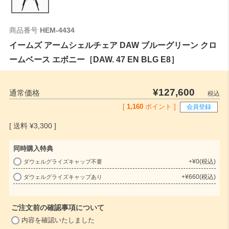
商品番号
HEM-4434
イームズ アームシェルチェア DAW ブルーグリーン クロ
ームベース エボニー［DAW. 47 EN BLG E8］
¥
127,600
通常価格
税込
[
1,160
ポイント ]
会員登録
¥
3,300
同時購入特典
+
¥
0
税込
ダウェルグライズキャップ不要
(
+
¥
660
税込
ダウェルグライズキャップあり
必
須
)
ご注文前の確認事項について
(
内容を確認いたしました
必