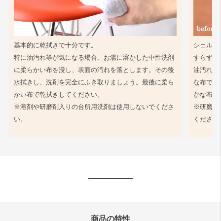
基本的に乾拭きで十分です。
シェル同
特に油汚れ等が気になる場合、お湯に溶かした中性洗剤
すらず、
に柔らかい布を浸し、表面の汚れを落とします。その後
油汚れ等
水拭きし、洗剤を完全にふき取りましょう。最後に柔ら
な布で軽
かい布で乾拭きしてください。
かな布で
※溶剤や研磨剤入りの台所用洗剤は使用しないでくださ
※研磨剤
い。
ください
商品の特性