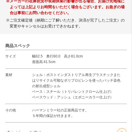
※メーカーの在庫状況や長期休業の影響が出る場合、お届け先地域に
よっては上記よりお時間をいただく場合もございます。お急ぎの場
合は事前にお問い合わせください。
※ご注文確定後（納期にご了解いただき、決済が完了したご注文）の
変更やキャンセルはお受けできかねます。
商品スペック
サイズ
幅62.5 奥行60.0 高さ81.0cm
座面高:41.5cm
素材
シェル：ポストインダストリアル再生プラスチックまた
はリサイクル可能なポリプロピレンを使ったバッチ染色
の射出成型シェル
ベース：スチール（トリバレントクローム仕上げ）
ベースウッド：アッシュ（エボニーカラー仕上げ）
その他
ハーマンミラー社の正規商品です。
５年間の保証が付きます。