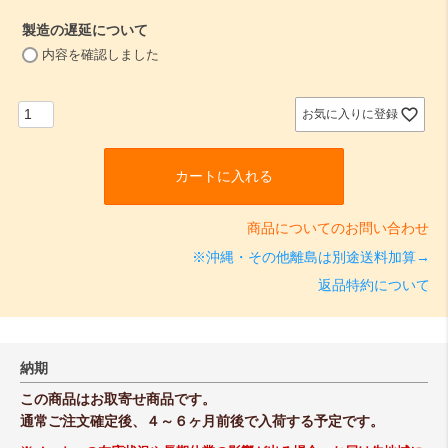
須
製造の遅延について
)
(
内容を確認しました
必
須
)
お気に入りに登録
カートに入れる
商品についてのお問い合わせ
※沖縄・その他離島は別途送料加算→
返品特約について
納期
この商品はお取寄せ商品です。
通常ご注文確定後、４～６ヶ月前後で入荷する予定です。