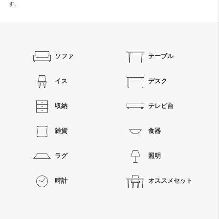
す。
ソファ
テーブル
イス
デスク
収納
テレビ台
雑貨
食器
ラグ
照明
時計
オススメセット