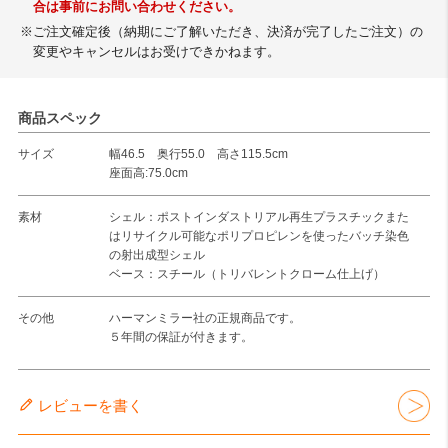
合は事前にお問い合わせください。
※ご注文確定後（納期にご了解いただき、決済が完了したご注文）の
変更やキャンセルはお受けできかねます。
商品スペック
サイズ
幅46.5 奥行55.0 高さ115.5cm
座面高:75.0cm
素材
シェル：ポストインダストリアル再生プラスチックまた
はリサイクル可能なポリプロピレンを使ったバッチ染色
の射出成型シェル
ベース：スチール（トリバレントクローム仕上げ）
その他
ハーマンミラー社の正規商品です。
５年間の保証が付きます。
レビューを書く