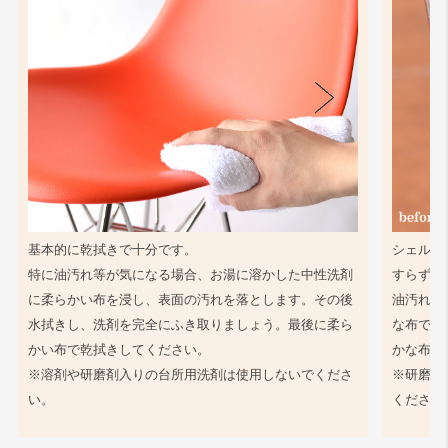
基本的に乾拭きで十分です。
シェル同
特に油汚れ等が気になる場合、お湯に溶かした中性洗剤
すらず、
に柔らかい布を浸し、表面の汚れを落とします。その後
油汚れ等
水拭きし、洗剤を完全にふき取りましょう。最後に柔ら
な布で軽
かい布で乾拭きしてください。
かな布で
※溶剤や研磨剤入りの台所用洗剤は使用しないでくださ
※研磨剤
い。
ください