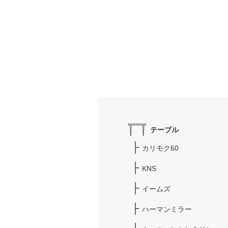
テーブル
カリモク60
KNS
イームズ
ハーマンミラー