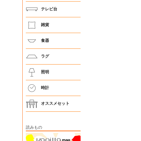
テレビ台
雑貨
食器
ラグ
照明
時計
オススメセット
読みもの