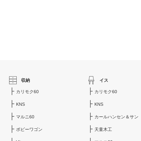
収納
イス
カリモク60
カリモク60
KNS
KNS
マルニ60
カールハンセン＆サン
ボビーワゴン
天童木工