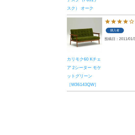
スク） オーク
購入者
投稿日
2011/01/
カリモク60 Kチェ
ア 2シーター モケ
ットグリーン
［W36143QW］