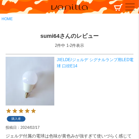
HOME
sumi64さんのレビュー
2
件中
1
-
2
件表示
JIELDE/ジェルデ シグナルランプ用LED電
球 口径E14
購入者
投稿日
2024/02/17
ジェルデ付属の電球は色味が黄色みが強すぎて使いづらく感じて