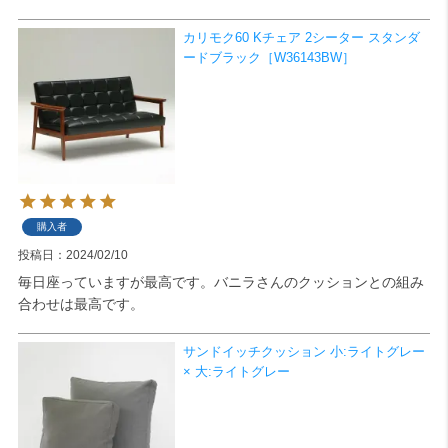
カリモク60 Kチェア 2シーター スタンダ
検索
ードブラック［W36143BW］
購入者
投稿日
2024/02/10
毎日座っていますが最高です。バニラさんのクッションとの組み
合わせは最高です。
サンドイッチクッション 小:ライトグレー
× 大:ライトグレー