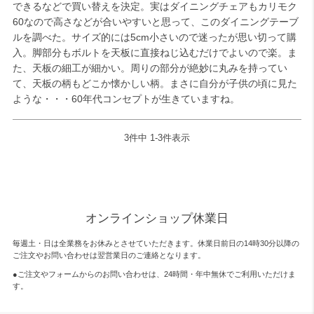
できるなどで買い替えを決定。実はダイニングチェアもカリモク
60なので高さなどが合いやすいと思って、このダイニングテーブ
ルを調べた。サイズ的には5cm小さいので迷ったが思い切って購
入。脚部分もボルトを天板に直接ねじ込むだけでよいので楽。ま
た、天板の細工が細かい。周りの部分が絶妙に丸みを持ってい
て、天板の柄もどこか懐かしい柄。まさに自分が子供の頃に見た
3
件中
1
-
3
件表示
オンラインショップ休業日
毎週土・日は全業務をお休みとさせていただきます。休業日前日の14時30分以降の
ご注文やお問い合わせは翌営業日のご連絡となります。
●ご注文やフォームからのお問い合わせは、
24時間・年中無休
でご利用いただけま
す。