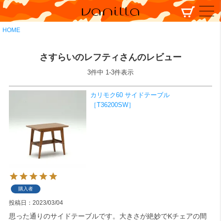
HOME
さすらいのレフティさんのレビュー
3
件中
1
-
3
件表示
カリモク60 サイドテーブル
［T36200SW］
購入者
投稿日
2023/03/04
思った通りのサイドテーブルです。大きさが絶妙でKチェアの間