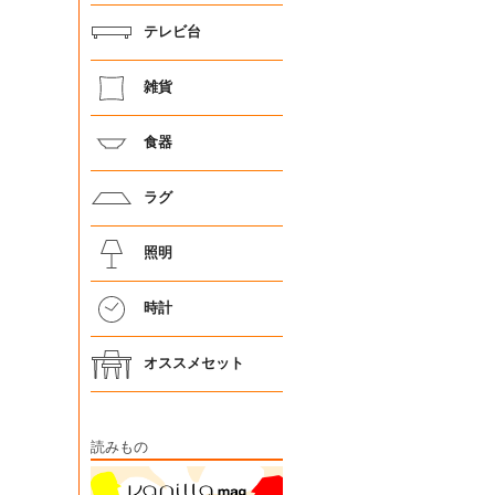
テレビ台
雑貨
食器
ラグ
照明
時計
オススメセット
読みもの