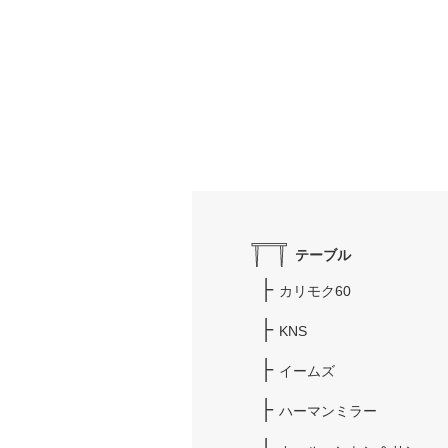
テーブル
カリモク60
KNS
イームズ
ハーマンミラー