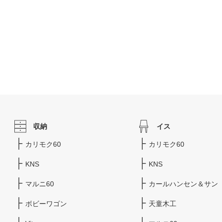
収納
イス
カリモク60
カリモク60
KNS
KNS
マルニ60
カールハンセン＆サン
ボビーワゴン
天童木工