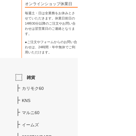
オンラインショップ休業日
毎週土・日は全業務をお休みとさ
せていただきます。休業日前日の
14時30分以降のご注文やお問い合
わせは翌営業日のご連絡となりま
す。
●ご注文やフォームからのお問い合
わせは、
24時間・年中無休
でご利
用いただけます。
雑貨
カリモク60
KNS
マルニ60
イームズ