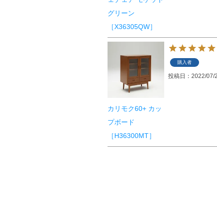
グリーン
［X36305QW］
購入者
投稿日
2022/07/
カリモク60+ カッ
プボード
［H36300MT］