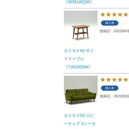
［W36140QW］
購入者
投稿日
2022/04/
カリモク60 サイ
ドテーブル
［T36200SW］
購入者
投稿日
2022/03/
カリモク60 ロビ
ーチェア 3シータ