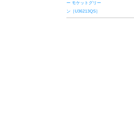
ー モケットグリー
ン［U36213QS］