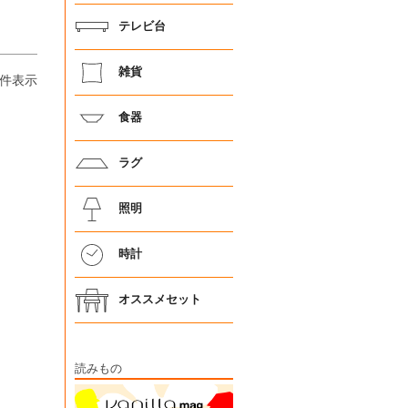
テレビ台
雑貨
件表示
食器
ラグ
照明
時計
オススメセット
読みもの