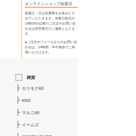
オンラインショップ休業日
毎週土・日は全業務をお休みとさ
せていただきます。休業日前日の
14時30分以降のご注文やお問い合
わせは翌営業日のご連絡となりま
す。
●ご注文やフォームからのお問い合
わせは、
24時間・年中無休
でご利
用いただけます。
雑貨
カリモク60
KNS
マルニ60
イームズ