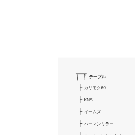
テーブル
カリモク60
KNS
イームズ
ハーマンミラー