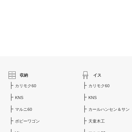
収納
イス
カリモク60
カリモク60
KNS
KNS
マルニ60
カールハンセン＆サン
ボビーワゴン
天童木工