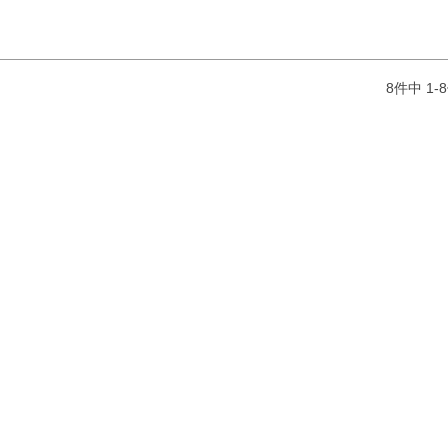
8
件中
1
-
8