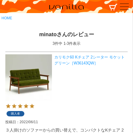
HOME
minatoさんのレビュー
3
件中
1
-
3
件表示
カリモク60 Kチェア 2シーター モケット
グリーン［W36143QW］
購入者
投稿日
2022/06/11
３人掛けのソファーからの買い替えで、コンパクトなKチェア 2