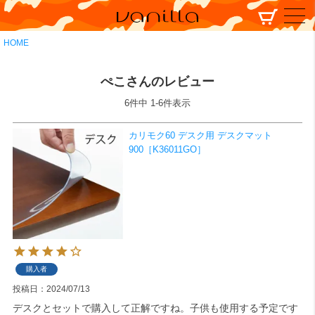
HOME
ぺこさんのレビュー
6
件中
1
-
6
件表示
カリモク60 デスク用 デスクマット
900［K36011GO］
購入者
投稿日
2024/07/13
デスクとセットで購入して正解ですね。子供も使用する予定です