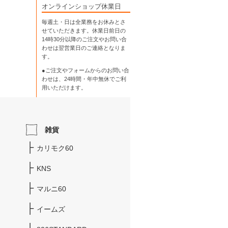
オンラインショップ休業日
毎週土・日は全業務をお休みとさ
せていただきます。休業日前日の
14時30分以降のご注文やお問い合
わせは翌営業日のご連絡となりま
す。
●ご注文やフォームからのお問い合
わせは、
24時間・年中無休
でご利
用いただけます。
雑貨
カリモク60
KNS
マルニ60
イームズ