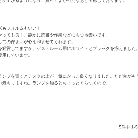
分が上がるようになり、買ってよかったなぁと実感しております。
ズもフォルムもいい！

かっても良く、静かに読書や作業などにも心地善いです。

しての佇まいが心を和ませてくれます。

を経営してますが、ゲストルーム用にホワイトとブラックを揃えました。
愛用しています。
ランプを置くとデスクの上が一気にかっこ良くなりました。ただ台がも
い気もしますね。ランプを触るとちょっとぐらつくので。
5
件中
1
-
5