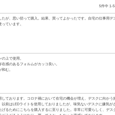
5
件中
1
-
5
したが、思い切って購入。結果、買ってよかったです。自宅の仕事用デ
使っています。
ンの上で使用。

存在感のあるフォルムがカッコ良い。

が和む。
用しております。コロナ禍において在宅の機会が増え、デスクに向かう
。以前はLEDライトを使用しておりましたが、味気ないデスクに嫌気が
上げるためにこちらを購入するに至りました。非常に可愛らしく、デス