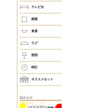
テレビ台
雑貨
食器
ラグ
照明
時計
オススメセット
読みもの