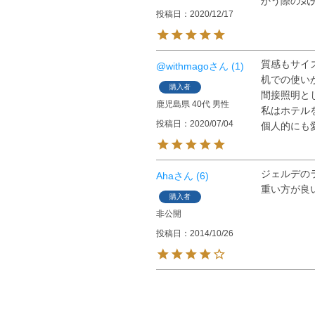
かう際の気
投稿日
2020/12/17
質感もサイ
@withmago
1
机での使い
購入者
間接照明と
鹿児島県
40代
男性
私はホテル
投稿日
2020/07/04
個人的にも
ジェルデの
Aha
6
重い方が良
購入者
非公開
投稿日
2014/10/26