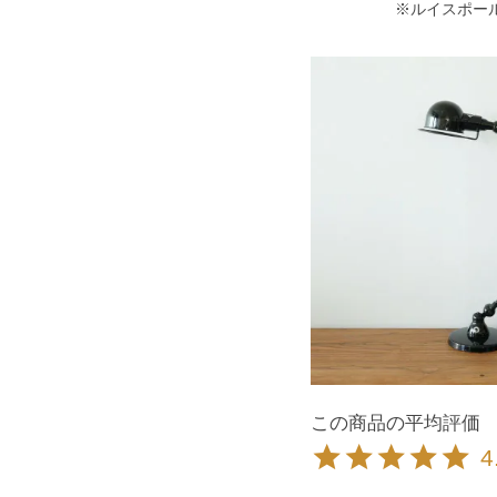
※ルイスポー
4