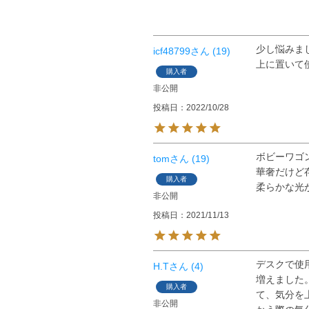
少し悩みま
icf48799
19
上に置いて
購入者
非公開
投稿日
2022/10/28
ボビーワゴ
tom
19
華奢だけど
購入者
柔らかな光
非公開
投稿日
2021/11/13
デスクで使
H.T
4
増えました
購入者
て、気分を
非公開