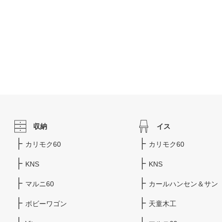
収納
イス
カリモク60
カリモク60
KNS
KNS
マルニ60
カールハンセン＆サン
ボビーワゴン
天童木工