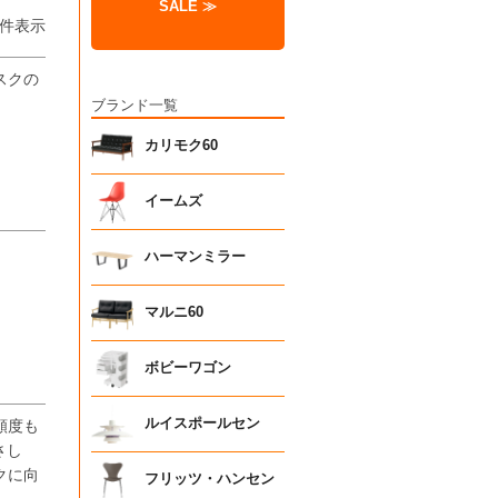
SALE ≫
件表示
スクの
ブランド一覧
カリモク60
イームズ
ハーマンミラー
マルニ60
ボビーワゴン
ルイスポールセン
頻度も
さし
クに向
フリッツ・ハンセン