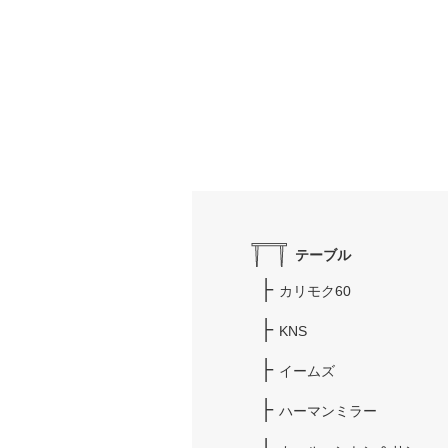
テーブル
カリモク60
KNS
イームズ
ハーマンミラー