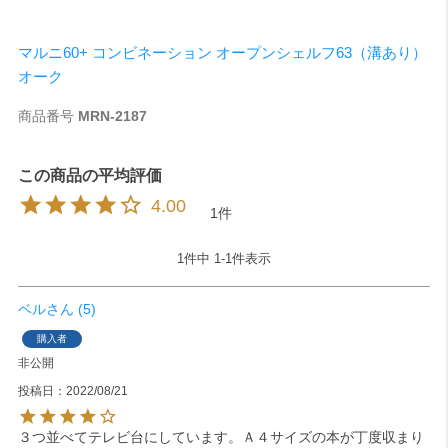
マルニ60+ コンビネーション オープンシェルフ63（溝あり）
オーク
商品番号
MRN-2187
4.00
1
1
件中
1
-
1
件表示
ベル
5
購入者
非公開
投稿日
2022/08/21
３つ並べてテレビ台にしています。Ａ４サイズの本が丁度収まり