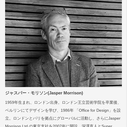
ジャスパー・モリソン(Jasper Morrison)
1959年生まれ、ロンドン出身。ロンドン王立芸術学院を卒業後、
ベルリンにてデザインを学び、1986年 「Office for Design」を設
立。ロンドンとパリを拠点にグローバルに活動し、さらにJasper
Morrison Ltd.の東京支社を2007年に開設。深澤直人とSuper