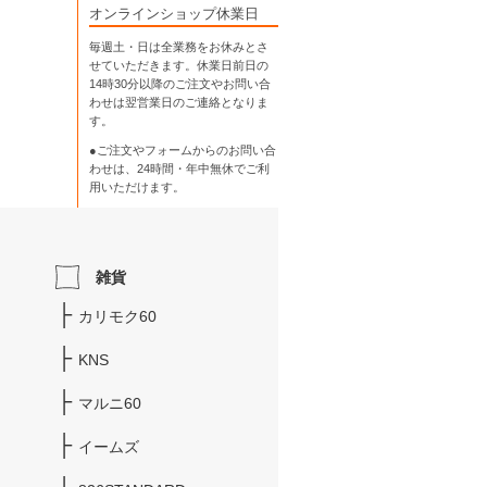
オンラインショップ休業日
毎週土・日は全業務をお休みとさ
せていただきます。休業日前日の
14時30分以降のご注文やお問い合
わせは翌営業日のご連絡となりま
す。
●ご注文やフォームからのお問い合
わせは、
24時間・年中無休
でご利
用いただけます。
雑貨
カリモク60
KNS
マルニ60
イームズ