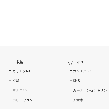
収納
イス
カリモク60
カリモク60
KNS
KNS
マルニ60
カールハンセン＆サン
ボビーワゴン
天童木工