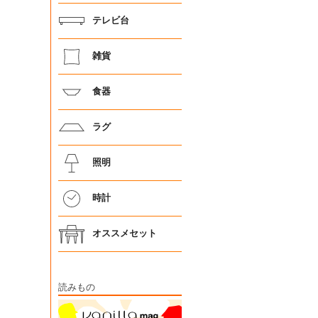
テレビ台
雑貨
食器
ラグ
照明
時計
オススメセット
読みもの