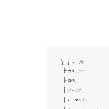
テーブル
カリモク60
KNS
イームズ
ハーマンミラー