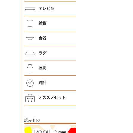
テレビ台
雑貨
食器
ラグ
照明
時計
オススメセット
読みもの