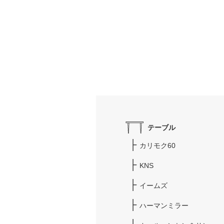
テーブル
カリモク60
KNS
イームズ
ハーマンミラー