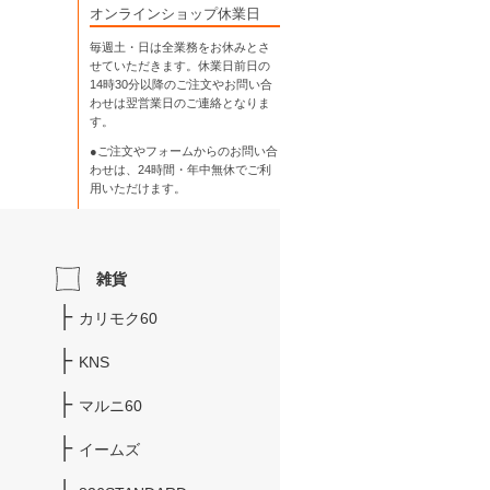
オンラインショップ休業日
毎週土・日は全業務をお休みとさ
せていただきます。休業日前日の
14時30分以降のご注文やお問い合
わせは翌営業日のご連絡となりま
す。
●ご注文やフォームからのお問い合
わせは、
24時間・年中無休
でご利
用いただけます。
雑貨
カリモク60
KNS
マルニ60
イームズ