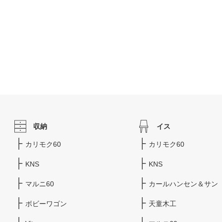
収納
イス
カリモク60
カリモク60
KNS
KNS
マルニ60
カールハンセン＆サン
ボビーワゴン
天童木工