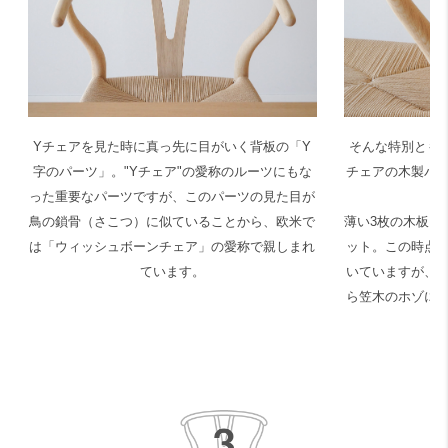
Yチェアを見た時に真っ先に目がいく背板の「Y
そんな特別とも言
字のパーツ」。"Yチェア"の愛称のルーツにもな
チェアの木製パ
った重要なパーツですが、このパーツの見た目が
鳥の鎖骨（さこつ）に似ていることから、欧米で
薄い3枚の木板を
は「ウィッシュボーンチェア」の愛称で親しまれ
ット。この時点
ています。
いていますが、
ら笠木のホゾに