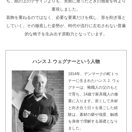
ち、紙の上のデザインよりも、実際に座ったときの感覚を何より
重視しました。
装飾を重ねるのではなく、必要な要素だけを残し、形を削ぎ落と
していく。その徹底した姿勢が、時代や流行に左右されない普遍
的な椅子を生み出す原動力となっています。
ハンス J. ウェグナーという人物
1914年、デンマークの町トゥ
ナーに生まれたハンス J. ウェ
グナーは、靴職人の父のもと
で育ち、14歳で家具職人の修
業に入ります。若くして木材
と向き合う日々を過ごした経
験は、素材の癖や強度、触感
を身体で理解する基礎となり
ました。