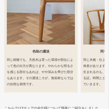
色味の濃淡
同モ
同じ樹種でも、天然木は育った環境や部位によ
同じ木種・仕上げ
って色の出方が異なります。やわらかな明るさ
体差があります。
を感じる部分もあれば、やや深みを帯びた部分
生まれるのも、工
もあります。その濃淡こそが、無垢材ならでは
る証。時間ととも
の自然な表情です。
でいきます。
こちらではYチェアの全仕様について簡単にご紹介をしました