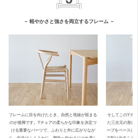
－ 軽やかさと強さを両立するフレーム －
フレームに目を向けたとき、自然と視線が留まる
そしてこのYチ
のが後脚です。Yチェアの柔らかな印象を決定づ
た三次元の形に
ける重要なパーツで、ふわりと外に広がりなが
ーブをベースに
ら、中央はふくよかに、脚先へ向かうにつれ美し
て削り出すこと