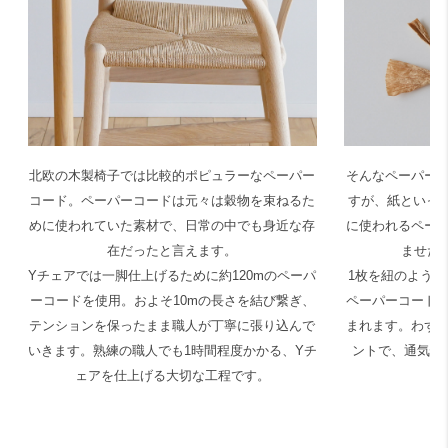
北欧の木製椅子では比較的ポピュラーなペーパー
そんなペーパー
コード。ペーパーコードは元々は穀物を束ねるた
すが、紙といっ
めに使われていた素材で、日常の中でも身近な存
に使われるペー
在だったと言えます。
ませた
Yチェアでは一脚仕上げるために約120mのペーパ
1枚を紐のように
ーコードを使用。およそ10mの長さを結び繋ぎ、
ペーパーコード
テンションを保ったまま職人が丁寧に張り込んで
まれます。わず
いきます。熟練の職人でも1時間程度かかる、Yチ
ントで、通気性
ェアを仕上げる大切な工程です。