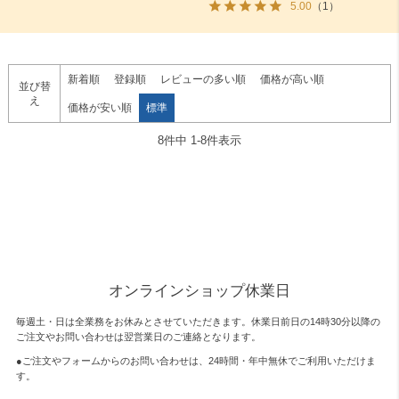
5.00
（1）
新着順
登録順
レビューの多い順
価格が高い順
並び替
え
価格が安い順
標準
8
件中
1
-
8
件表示
オンラインショップ休業日
毎週土・日は全業務をお休みとさせていただきます。休業日前日の14時30分以降の
ご注文やお問い合わせは翌営業日のご連絡となります。
●ご注文やフォームからのお問い合わせは、
24時間・年中無休
でご利用いただけま
す。