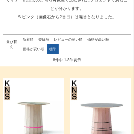
ザイナーの理念のどちらも色濃く反映されたプロダクトであるこ
とが分かります。
※ピンク（画像右から2番目）は廃番となりました。
新着順
登録順
レビューの多い順
価格が高い順
並び替
え
価格が安い順
標準
8
件中
1
-
8
件表示