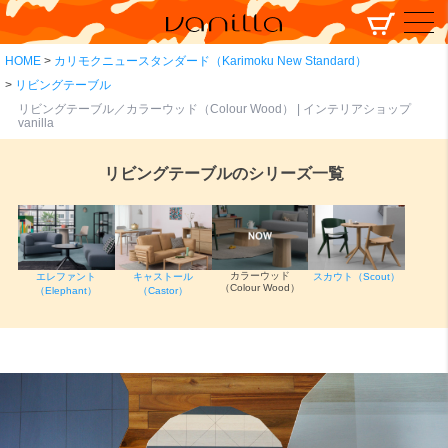
HOME
カリモクニュースタンダード（Karimoku New Standard）
リビングテーブル
リビングテーブル／カラーウッド（Colour Wood） | インテリアショップ
vanilla
リビングテーブルのシリーズ一覧
カラーウッド
エレファント
キャストール
スカウト（Scout）
（Colour Wood）
（Elephant）
（Castor）