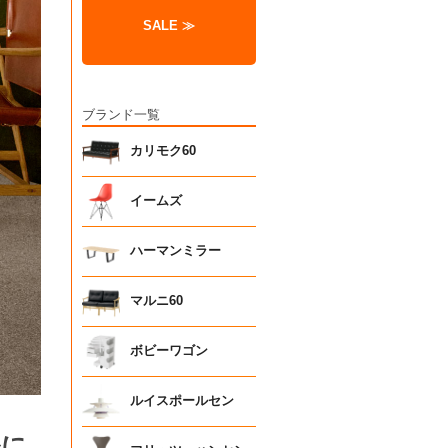
SALE ≫
ブランド一覧
カリモク60
イームズ
ハーマンミラー
マルニ60
ボビーワゴン
ルイスポールセン
ルに