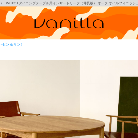
SON） BM0121I ダイニングテーブル用インサートリーフ（伸長板） オーク オイルフィニッシ
・ハンセン＆サン）