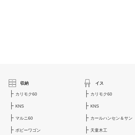
収納
イス
カリモク60
カリモク60
KNS
KNS
マルニ60
カールハンセン＆サン
ボビーワゴン
天童木工