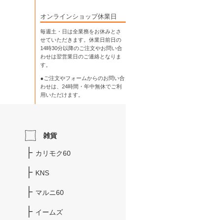
オンラインショップ休業日
毎週土・日は全業務をお休みとさ
せていただきます。休業日前日の
14時30分以降のご注文やお問い合
わせは翌営業日のご連絡となりま
す。
●ご注文やフォームからのお問い合
わせは、
24時間・年中無休
でご利
用いただけます。
雑貨
カリモク60
KNS
マルニ60
イームズ