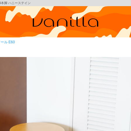
0） 4本脚 ハニーステイン
ール E60