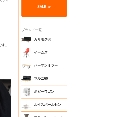
ステイ
SALE ≫
。
ブランド一覧
カリモク60
です。
イームズ
ハーマンミラー
マルニ60
ボビーワゴン
ルイスポールセン