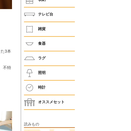
テレビ台
雑貨
食器
た3本
ラグ
、不特
照明
時計
オススメセット
読みもの