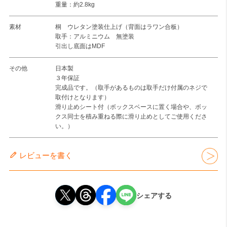
重量：約2.8kg
素材
桐 ウレタン塗装仕上げ（背面はラワン合板）
取手：アルミニウム 無塗装
引出し底面はMDF
その他
日本製
３年保証
完成品です。（取手があるものは取手だけ付属のネジで
取付けとなります）
滑り止めシート付（ボックスベースに置く場合や、ボッ
クス同士を積み重ねる際に滑り止めとしてご使用くださ
い。）
レビューを書く
シェアする