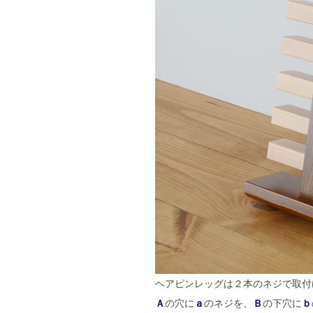
ヘアピンレッグは２本のネジで取付
Ａ
の穴に
ａ
のネジを、
Ｂ
の下穴に
ｂ