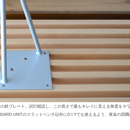
厚の鉄プレート。試行錯誤し、この長さで最もキレイに見える角度を９°
DARD UNITのスラットベンチ以外にD.I.Yでも使えるよう、座金の四