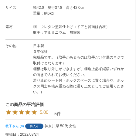
サイズ
幅42.0 奥行37.8 高さ42.0cm
重量：約6kg
素材
桐 ウレタン塗装仕上げ（ドアと背面は合板）
取手：アルミニウム 無塗装
その他
日本製
３年保証
完成品です。（取手があるものは取手だけ付属のネジで
取付けとなります）
棚板は取り外しができますが、構造上必ず縦横いずれか
の向きで入れてお使いください。
滑り止めシート付（ボックスベースに置く場合や、ボッ
クス同士を積み重ねる際に滑り止めとしてご使用くださ
い。）
5.00
5
神奈川県
50代
女性
牧子
8
購入者
投稿日
2022/03/24