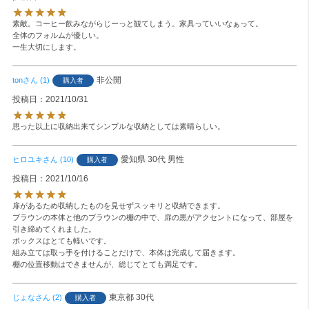
素敵。コーヒー飲みながらじーっと観てしまう。家具っていいなぁって。

全体のフォルムが優しい。

一生大切にします。
非公開
ton
1
購入者
投稿日
2021/10/31
思った以上に収納出来てシンプルな収納としては素晴らしい。
愛知県
30代
男性
ヒロユキ
10
購入者
投稿日
2021/10/16
扉があるため収納したものを見せずスッキリと収納できます。

ブラウンの本体と他のブラウンの棚の中で、扉の黒がアクセントになって、部屋を
引き締めてくれました。

ボックスはとても軽いです。

組み立ては取っ手を付けることだけで、本体は完成して届きます。

棚の位置移動はできませんが、総じてとても満足です。
東京都
30代
じょな
2
購入者