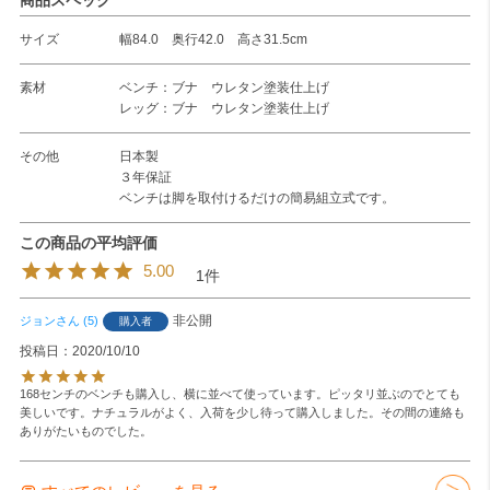
商品スペック
サイズ
幅84.0 奥行42.0 高さ31.5cm
素材
ベンチ：ブナ ウレタン塗装仕上げ
レッグ：ブナ ウレタン塗装仕上げ
その他
日本製
３年保証
ベンチは脚を取付けるだけの簡易組立式です。
5.00
1
非公開
ジョン
5
購入者
投稿日
2020/10/10
168センチのベンチも購入し、横に並べて使っています。ピッタリ並ぶのでとても
美しいです。ナチュラルがよく、入荷を少し待って購入しました。その間の連絡も
ありがたいものでした。