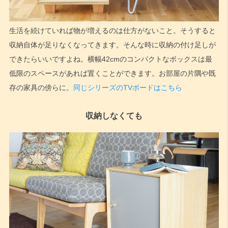
検索
生活を続けていれば物が増えるのは仕方がないこと。そうすると
収納自体が足りなくなってきます。そんな時に収納の付け足しが
できたらいいですよね。横幅42cmのコンパクトなボックスは最
低限のスペースがあれば置くことができます。お部屋の片隅や既
存の家具の傍らに。
同じシリーズのTVボードはこちら
収納しなくても