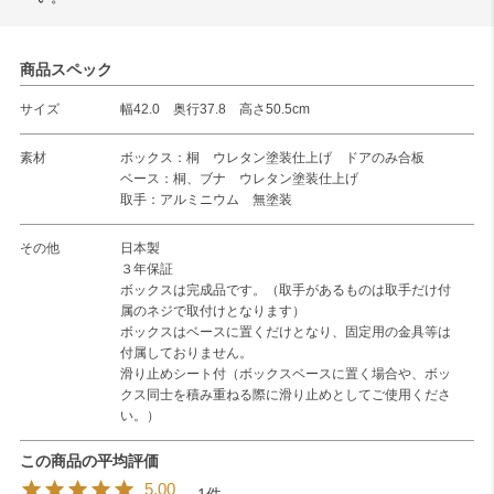
商品スペック
サイズ
幅42.0 奥行37.8 高さ50.5cm
素材
ボックス：桐 ウレタン塗装仕上げ ドアのみ合板
ベース：桐、ブナ ウレタン塗装仕上げ
取手：アルミニウム 無塗装
その他
日本製
３年保証
ボックスは完成品です。（取手があるものは取手だけ付
属のネジで取付けとなります）
ボックスはベースに置くだけとなり、固定用の金具等は
付属しておりません。
滑り止めシート付（ボックスベースに置く場合や、ボッ
クス同士を積み重ねる際に滑り止めとしてご使用くださ
い。）
5.00