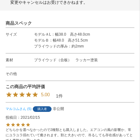
変更やキャンセルはお受けできかねます。
商品スペック
サイズ
モデルＡL：幅38.0 高さ48.0cm
モデルＢ：幅48.0 高さ51.5cm
プライウッドの厚み：約2mm
素材
プライウッド（合板） ラッカー塗装
その他
5.00
1
非公開
マルコム
5
購入者
投稿日
2021/02/15
どちらかを選べなかったので2種類とも購入しました。エアコンの風の影響か、常
にユラユラ揺れていて癒されます。割と大きいので、吊るしても存在感があってと