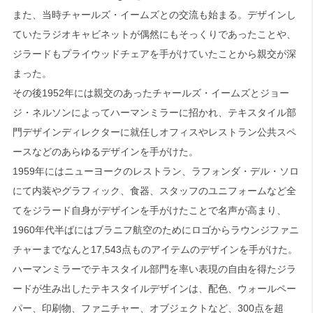
また、当時チャールズ・イームズとの交流も始まる。デザインし
ていたラジオキャビネットが偶然にもそっくりであったことや、
ジラードもプライウッドチェアを手がけていたことから親交が深
まった。
その後1952年には親交のあったチャールズ・イームズとジョー
ジ・ネルソンによってハーマンミラーに招かれ、テキスタイル部
門デザインディレクターに就任しオフィスやレストラン公共スペ
ースなどのあらゆるデザインを手がけた。
1959年にはニューヨークのレストラン、ラフォンダ・デル・ソロ
にて内装やグラフィック、食器、スタッフのユニフォームなど全
てをジラード自身がデザインを手がけたことで名声が高まり、
1960年代半ばにはブラニフ航空のためにロゴからラウンジファニ
チャーまでなんと17,543点ものアイテムのデザインを手がけた。
ハーマンミラーでテキスタイル部門を率い表現の自由を得たジラ
ードが生み出したテキスタイルデザインは、配色、ウォールペー
パー、印刷物、ファニチャー、オブジェクトなど、300点を超