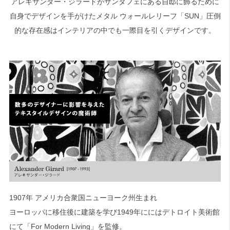
アレキサンダー・ジラードがサンタフェにある自邸に飾るために
自身でデザインを手がけたメタル ウォールレリーフ「SUN」圧倒
検索
的な存在感はインテリアの中でも一際目を引くデザインです。
1907年 アメリカ合衆国ニューヨーク州生まれ
ヨーロッパに移住後に建築を学び1949年ににはデトロイト美術館
にて「For Modern Living」を監修。