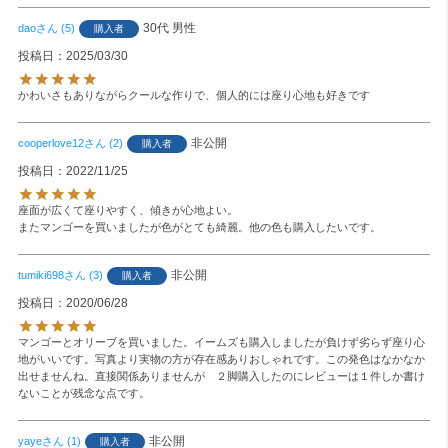
30代
男性
dao
5
購入者
投稿日
2025/03/30
かわいさもありながらクールな作りで、個人的には座り心地も好きです
非公開
cooperlove12
2
購入者
投稿日
2022/11/25
座面が広くて座りやすく、傾きが心地よい。

またマンゴーを買いましたが色がとても綺麗。他の色も購入したいです。
非公開
tumiki698
3
購入者
投稿日
2020/06/28
マンゴーとオリーブを買いました。イームズも購入しましたが負けず劣らず座り心
地がいいです。写真より実物の方が存在感ありおしゃれです。この発色はなかなか
出せませんね。直接関係ありませんが　２脚購入したのにレビューは１件しか書け
ないことが残念な点です。
非公開
yaye
1
購入者