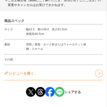
※ご注文確定後（納期にご了解いただき、決済が完了したご注文）の
変更やキャンセルはお受けできかねます。
商品スペック
サイズ
幅42.0 奥行49.0 高さ81.5cm
座面高46.5cm
素材
背部／座面：オーク材またはウォールナット材
脚：スチール
その他
レビューを書く
シェアする