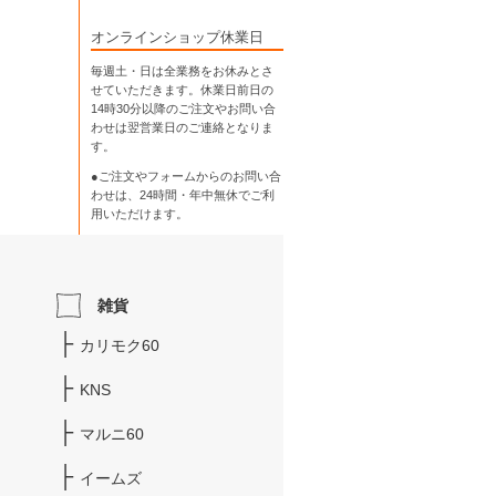
オンラインショップ休業日
毎週土・日は全業務をお休みとさ
せていただきます。休業日前日の
14時30分以降のご注文やお問い合
わせは翌営業日のご連絡となりま
す。
●ご注文やフォームからのお問い合
わせは、
24時間・年中無休
でご利
用いただけます。
雑貨
カリモク60
KNS
マルニ60
イームズ