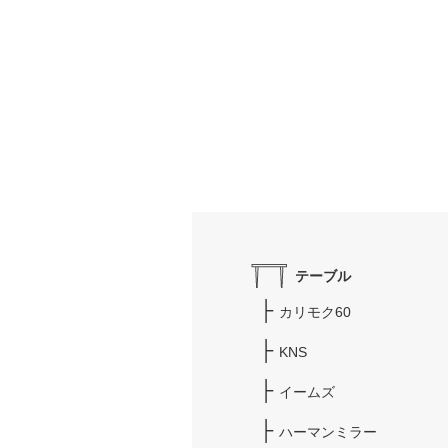
テーブル
カリモク60
KNS
イームズ
ハーマンミラー