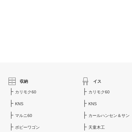
収納
イス
カリモク60
カリモク60
KNS
KNS
マルニ60
カールハンセン＆サン
ボビーワゴン
天童木工