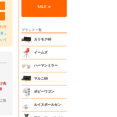
SALE ≫
わせ
ブランド一覧
加算→
カリモク60
ついて
イームズ
ハーマンミラー
マルニ60
け先
ま
ボビーワゴン
ご注
ルイスポールセン